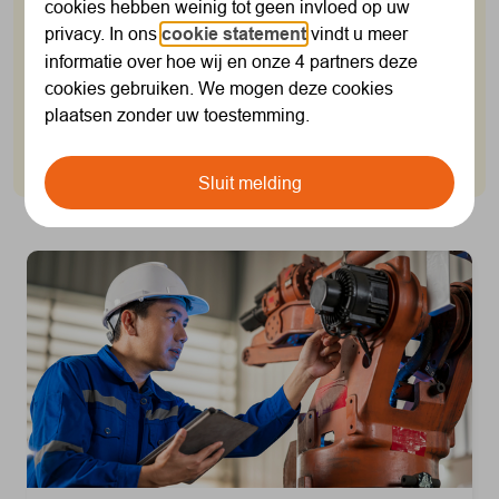
Een nieuwe baan, een verhuizing of
cookies hebben weinig tot geen invloed op uw
gezinsuitbreiding; grote veranderingen in je leven
privacy. In ons
cookie statement
vindt u meer
kunnen ook gevolgen hebben voor je pensioen.
informatie over hoe wij en onze 4 partners deze
Bekijk hieronder wat je kunt doen in jouw situatie,
cookies gebruiken. We mogen deze cookies
zodat je pensioen goed blijft aansluiten bij je leven
plaatsen zonder uw toestemming.
nu en later.
Sluit melding