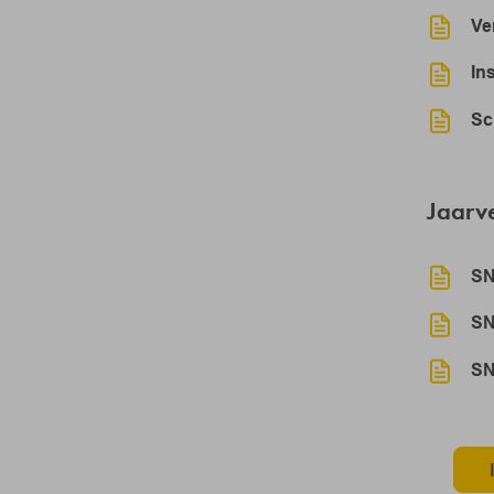
Ver
In
Sc
Jaarv
SN
SN
SN