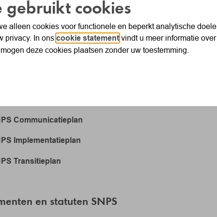
 gebruikt cookies
e alleen cookies voor functionele en beperkt analytische doe
Naar Pensioen 1-2-3 
w privacy. In ons
cookie statement
vindt u meer informatie over
 mogen deze cookies plaatsen zonder uw toestemming.
e pensioenregeling SNPS
PS Communicatieplan
PS Implementatieplan
PS Transitieplan
menten en statuten SNPS