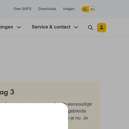
Over SNPS
Downloads
Vragen
NL
EN
gingen
Service & contact
aag 3
matie over je pensioenregeling in eenvoudige
amenvatting, laag 2 is een meer uitgebreide
de officiële documenten. Daar ben je nu. Je
 en 2.