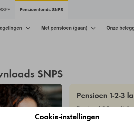
 SSPF
Pensioenfonds SNPS
egelingen
Met pensioen (gaan)
Onze beleg
nloads SNPS
Pensioen 1-2-3 l
Pensioen 1-2-3 bevat infor
Cookie-instellingen
taal. Laag 1 is een korte s
beschrijving. Laag 3 bevat 
kunt ook (terug) naar laag 1