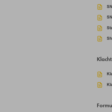
SN
SN
St
Sh
Klacht
Kl
Kl
Formu