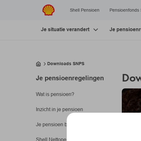
Navigatie overslaan
Shell Pensioen
Pensioenfonds
Je situatie verandert
Je pensioenr
Downloads SNPS
Dow
Je pensioenregelingen
Wat is pensioen?
Inzicht in je pensioen
Je pensioen bij SNPS
Shell Nettopensioenregeling