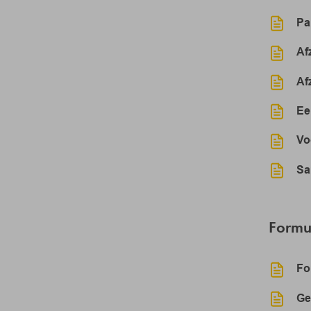
Pa
Af
Af
Ee
Vo
Sa
Formul
Fo
Ge