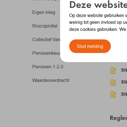
Deze website
Eigen inleg
Op deze website gebruiken w
weinig tot geen invloed op u
Risicoprofiel
deze cookies gebruiken. We
Collectief Variabel Pensioen
Sluit melding
Nieuw
Pensioenkeuzes
Pensioen 1-2-3
SN
Waardeoverdracht
SN
SN
Regle