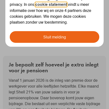
Overgang SNPS-regeling
privacy. In ons
cookie statement
vindt u meer
afgerond
informatie over hoe wij en onze 4 partners deze
cookies gebruiken. We mogen deze cookies
Mijlpaal: de overstap naar de nieuwe pensioenregeling
plaatsen zonder uw toestemming.
is succesvol afgerond.
Lees het nieuwsbericht
Sluit melding
Je bepaalt zelf hoeveel je extra inlegt
voor je pensioen
Vanaf 1 januari 2026 is de inleg van premie door de
werkgever voor alle leeftijden hetzelfde. Elke maand
legt Shell 21% van jouw salaris in voor je
pensioenopbouw. Daar bovenop komt jouw eigen
bijdrage. Die bestaat uit een verplichte vaste bijdrage