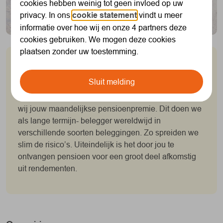
cookies hebben weinig tot geen invloed op uw
privacy. In ons
cookie statement
vindt u meer
informatie over hoe wij en onze 4 partners deze
cookies gebruiken. We mogen deze cookies
plaatsen zonder uw toestemming.
We spreiden het risico
Sluit melding
Alleen pensioenpremie sparen is niet voldoende
voor een waardevast pensioen. Daarom beleggen
wij jouw maandelijkse pensioenpremie. Dit doen we
als lange termijn- belegger wereldwijd in
verschillende soorten beleggingen. Zo spreiden we
slim de risico’s. Uiteindelijk is het door jou te
ontvangen pensioen voor een groot deel afkomstig
uit rendementen.