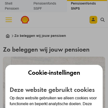
Navigatie overslaan
Shell
Pensioenfonds
Pensioenfonds
Pensioen
SSPF
SNPS
Zo beleggen wij jouw pensioen
Zo beleggen wij jouw pensioen
Cookie-instellingen
Deze website gebruikt cookies
Op deze website gebruiken we alleen cookies voor
functionele en beperkt analytische doelen. Deze