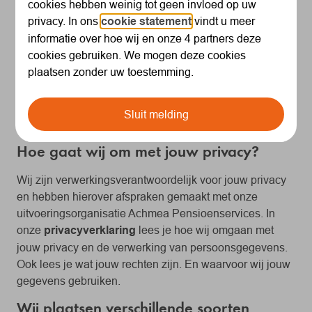
cookies wij plaatsen. En wat dit voor jouw privacy
cookies hebben weinig tot geen invloed op uw
betekent.
privacy. In ons
cookie statement
vindt u meer
informatie over hoe wij en onze 4 partners deze
Waarom plaatsen wij cookies?
cookies gebruiken. We mogen deze cookies
plaatsen zonder uw toestemming.
Wij plaatsen cookies om onze website goed te laten
werken en te beveiligen. En om onze website, producten
en diensten te analyseren en te verbeteren. Door
Sluit melding
cookies herkennen we je bij een volgend bezoek.
Hoe gaat wij om met jouw privacy?
Wij zijn verwerkingsverantwoordelijk voor jouw privacy
en hebben hierover afspraken gemaakt met onze
uitvoeringsorganisatie Achmea Pensioenservices. In
onze
privacyverklaring
lees je hoe wij omgaan met
jouw privacy en de verwerking van persoonsgegevens.
Ook lees je wat jouw rechten zijn. En waarvoor wij jouw
gegevens gebruiken.
Wij plaatsen verschillende soorten