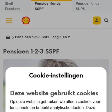
Navigatie overslaan
Shell
Pensioenfonds
Pensioenfonds
Pensioen
SSPF
SNPS
Pensioen 1-2-3 SSPF laag 1 en 2
Pensioen 1-2-3 SSPF
Cookie-instellingen
Deze website gebruikt cookies
Op deze website gebruiken we alleen cookies voor
functionele en beperkt analytische doelen. Deze