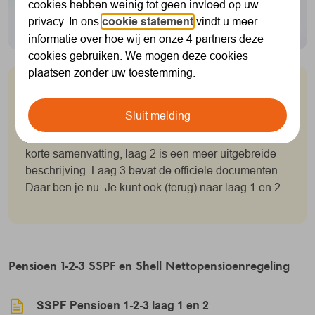
cookies hebben weinig tot geen invloed op uw
privacy. In ons
cookie statement
vindt u meer
informatie over hoe wij en onze 4 partners deze
cookies gebruiken. We mogen deze cookies
plaatsen zonder uw toestemming.
Gelaagde informatie over je pensioen
Sluit melding
Pensioen 1-2-3 bevat informatie over je
pensioenregeling in eenvoudige taal. Laag 1 is een
korte samenvatting, laag 2 is een meer uitgebreide
beschrijving. Laag 3 bevat de officiële documenten.
Daar ben je nu. Je kunt ook (terug) naar laag 1 en 2.
Pensioen 1-2-3 SSPF en Shell Nettopensioenregeling
SSPF Pensioen 1-2-3 laag 1 en 2