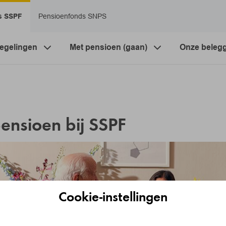
s SSPF
Pensioenfonds SNPS
egelingen
Met pensioen (gaan)
Onze beleg
pensioen bij SSPF
Cookie-instellingen