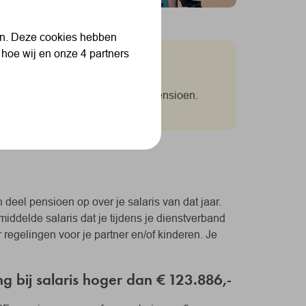
len. Deze cookies hebben
 hoe wij en onze 4 partners
Shell Pensioenfonds (SSPF) jouw pensioen.
n deel pensioen op over je salaris van dat jaar.
iddelde salaris dat je tijdens je dienstverband
er regelingen voor je partner en/of kinderen. Je
 bij salaris hoger dan € 123.886,-