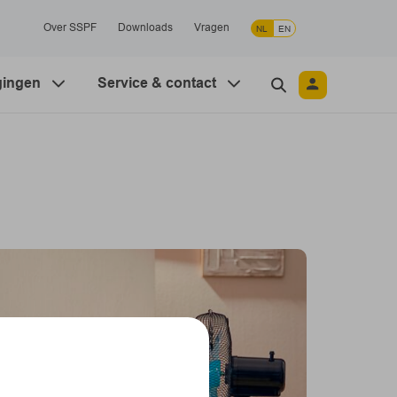
Over SSPF
Downloads
Vragen
NL
EN
gingen
Service & contact