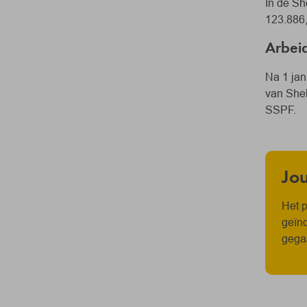
In de Sh
123.886,
Arbei
Na 1 jan
van Shel
SSPF.
Jou
Het p
geïnd
gega