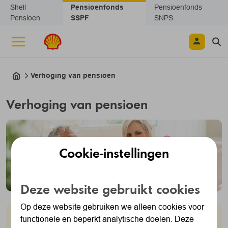
Navigatie overslaan
Shell
Pensioenfonds
Pensioenfonds
Pensioen
SSPF
SNPS
Verhoging van pensioen
Verhoging van pensioen
Cookie-instellingen
Deze website gebruikt cookies
Op deze website gebruiken we alleen cookies voor
functionele en beperkt analytische doelen. Deze
Ons indexatiebeleid