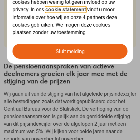
cookies hebben weinig tot geen invloed op uw
Als je pensioen opbouwt, wordt je opgebouwde
privacy. In ons
cookie statement
vindt u meer
pensioen verhoogd op basis van de afgeleide
informatie over hoe wij en onze 4 partners deze
prijsinflatie met een maximum van 5%. Dit heet
cookies gebruiken. We mogen deze cookies
indexatie en vindt jaarlijks plaats op 1 februari.
plaatsen zonder uw toestemming.
Sluit melding
De pensioenaanspraken van actieve
deelnemers groeien elk jaar mee met de
stijging van de prijzen
Wij gaan uit van de stijging van het afgeleide prijsindexcijfer
alle bestedingen zoals dat wordt gepubliceerd door het
Centraal Bureau voor de Statistiek. De verhoging van de
pensioenaanspraken is gelijk aan de gemiddelde stijging
van dit prijsindexcijfer over de afgelopen 2 jaar met een
maximum van 5%. Wij kijken voor beide jaren naar de
periode van november tot november.