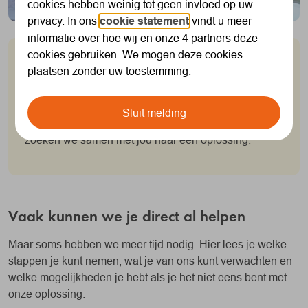
cookies hebben weinig tot geen invloed op uw
privacy. In ons
cookie statement
vindt u meer
informatie over hoe wij en onze 4 partners deze
cookies gebruiken. We mogen deze cookies
Niet helemaal tevreden?
plaatsen zonder uw toestemming.
We doen ons uiterste best om ervoor te zorgen dat jij
een goede service van ons ontvangt. Het kan
Sluit melding
voorkomen dat je toch niet tevreden bent. Dan
zoeken we samen met jou naar een oplossing.
Vaak kunnen we je direct al helpen
Maar soms hebben we meer tijd nodig. Hier lees je welke
stappen je kunt nemen, wat je van ons kunt verwachten en
welke mogelijkheden je hebt als je het niet eens bent met
onze oplossing.