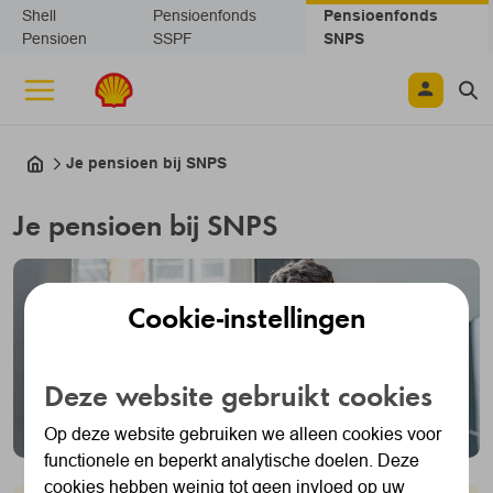
Navigatie overslaan
Shell
Pensioenfonds
Pensioenfonds
Pensioen
SSPF
SNPS
Je pensioen bij SNPS
Je pensioen bij SNPS
Cookie-instellingen
Deze website gebruikt cookies
Op deze website gebruiken we alleen cookies voor
functionele en beperkt analytische doelen. Deze
cookies hebben weinig tot geen invloed op uw