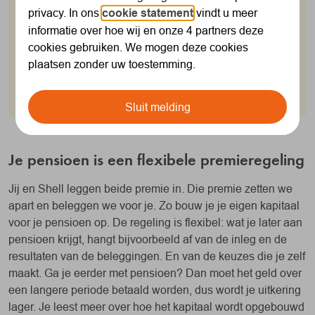
privacy. In ons
cookie statement
vindt u meer
Werk je bij Shell?
informatie over hoe wij en onze 4 partners deze
cookies gebruiken. We mogen deze cookies
En ben je na 1 juli 2013 in dienst gekomen? Dan
plaatsen zonder uw toestemming.
bouw je pensioen op bij Shell Nederland
Pensioenfonds Stichting (SNPS).
Sluit melding
Je pensioen is een flexibele premieregeling
Jij en Shell leggen beide premie in. Die premie zetten we
apart en beleggen we voor je. Zo bouw je je eigen kapitaal
voor je pensioen op. De regeling is flexibel: wat je later aan
pensioen krijgt, hangt bijvoorbeeld af van de inleg en de
resultaten van de beleggingen. En van de keuzes die je zelf
maakt. Ga je eerder met pensioen? Dan moet het geld over
een langere periode betaald worden, dus wordt je uitkering
lager. Je leest meer over hoe het kapitaal wordt opgebouwd