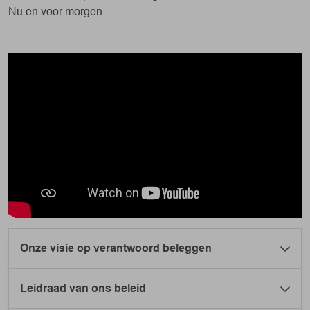
Nu en voor morgen.
Onze visie op verantwoord beleggen
Leidraad van ons beleid
Positieve energie. Dat is voor ons verantwoord
beleggen: goed voor jou, goed voor de wereld.