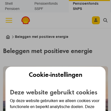
Navigatie overslaan
Shell
Pensioenfonds
Pensioenfonds
Pensioen
SSPF
SNPS
Beleggen met positieve energie
Beleggen met positieve energie
Cookie-instellingen
Deze website gebruikt cookies
Op deze website gebruiken we alleen cookies voor
functionele en beperkt analytische doelen. Deze