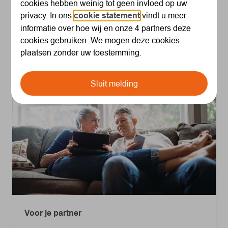
cookies hebben weinig tot geen invloed op uw
grote veranderingen in je leven kunnen ook gevolgen
privacy. In ons
cookie statement
vindt u meer
hebben voor je pensioen. Bekijk hieronder wat je kunt
informatie over hoe wij en onze 4 partners deze
doen in jouw situatie, zodat je pensioen goed blijft
cookies gebruiken. We mogen deze cookies
aansluiten bij je leven nu en later.
plaatsen zonder uw toestemming.
Sluit melding
Voor je partner