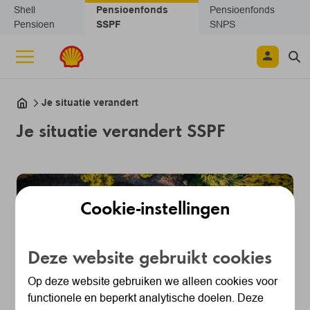
Navigatie overslaan
Shell
Pensioenfonds
Pensioenfonds
Pensioen
SSPF
SNPS
Je situatie verandert
Je situatie verandert SSPF
Cookie-instellingen
Deze website gebruikt cookies
Op deze website gebruiken we alleen cookies voor
In je leven kan veel veranderen. Dat kan in je werk of
functionele en beperkt analytische doelen. Deze
privé gebeuren. Een verhuizing of gezinsuitbreiding;