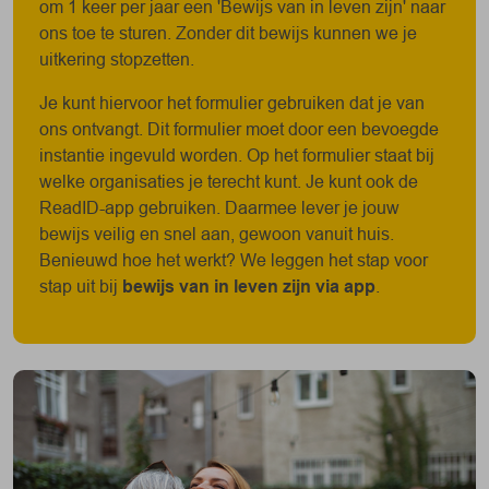
maand over naar je bankrekening.
om 1 keer per jaar een 'Bewijs van in leven zijn' naar
Januari
vrijdag 2 januari 2026
ons toe te sturen. Zonder dit bewijs kunnen we je
Heb je een buitenlands rekeningnummer? Dan kan
uitkering stopzetten.
Februari
maandag 2 februari 2026
het mogelijk iets langer duren.
Maart
maandag 2 maart 2026
Je kunt hiervoor het formulier gebruiken dat je van
Maand
Betaaldatum
April
ons ontvangt. Dit formulier moet door een bevoegde
woensdag 1 april 2026
instantie ingevuld worden. Op het formulier staat bij
Januari
vrijdag 23 januari 2026
Mei
maandag 4 mei 2026*
welke organisaties je terecht kunt. Je kunt ook de
Februari
woensdag 25 februari 2026
Juni
maandag 1 juni 2026
ReadID-app gebruiken. Daarmee lever je jouw
Maart
woensdag 25 maart 2026
Juli
woensdag 1 juli 2026
bewijs veilig en snel aan, gewoon vanuit huis.
Benieuwd hoe het werkt? We leggen het stap voor
April
vrijdag 24 april 2026
Augustus
maandag 3 augustus 2026
stap uit bij
bewijs van in leven zijn via app
.
Mei
vrijdag 22 mei 2026*
September
vrijdag 25 september 2026
Juni
donderdag 25 juni 2026
Oktober
vrijdag 23 oktober 2026
Juli
vrijdag 24 juli 2026
November
woensdag 25 november 2026
Augustus
dinsdag 25 augustus 2026
December
vrijdag 18 december 2026**
September
vrijdag 25 september 2026
* wegens Dag van de Arbeid
Oktober
vrijdag 23 oktober 2026
** wegens Kerst