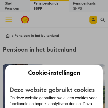
Navigatie overslaan
Shell
Pensioenfonds
Pensioenfonds
Pensioen
SSPF
SNPS
Pensioen in het buitenland
Pensioen in het buitenland
Cookie-instellingen
Deze website gebruikt cookies
Op deze website gebruiken we alleen cookies voor
functionele en beperkt analytische doelen. Deze