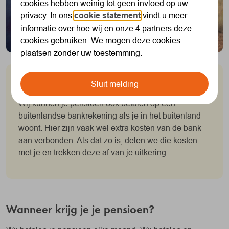
cookies hebben weinig tot geen invloed op uw
privacy. In ons
cookie statement
vindt u meer
informatie over hoe wij en onze 4 partners deze
cookies gebruiken. We mogen deze cookies
plaatsen zonder uw toestemming.
Betaling naar het buitenland
Sluit melding
Wij kunnen je pensioen ook betalen op een
buitenlandse bankrekening als je in het buitenland
woont. Hier zijn vaak wel extra kosten van de bank
aan verbonden. Als dat zo is, delen we die kosten
met je en trekken deze af van je uitkering.
Wanneer krijg je je pensioen?