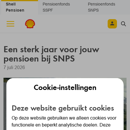
Navigatie overslaan
Shell
Pensioenfonds
Pensioenfonds
Pensioen
SSPF
SNPS
Een sterk jaar voor jouw
pensioen bij SNPS
7 juli 2026
Cookie-instellingen
Deze website gebruikt cookies
Op deze website gebruiken we alleen cookies voor
functionele en beperkt analytische doelen. Deze