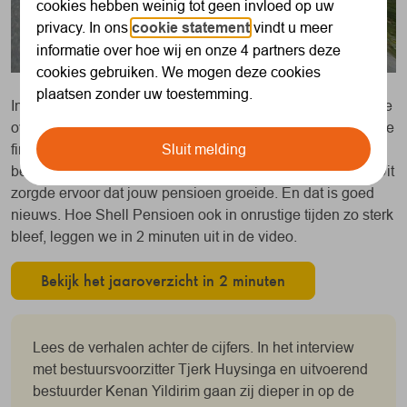
cookies hebben weinig tot geen invloed op uw
privacy. In ons
cookie statement
vindt u meer
informatie over hoe wij en onze 4 partners deze
cookies gebruiken. We mogen deze cookies
plaatsen zonder uw toestemming.
In 2025 maakte SNPS een belangrijke stap: de succesvolle
overgang naar de nieuwe regeling op 1 januari 2026. Op de
Sluit melding
financiële markten was 2025 een uitdagend jaar. Toch
behaalde SNPS over het hele jaar een positief resultaat. Dit
zorgde ervoor dat jouw pensioen groeide. En dat is goed
nieuws. Hoe Shell Pensioen ook in onrustige tijden zo sterk
bleef, leggen we in 2 minuten uit in de video.
Bekijk het jaaroverzicht in 2 minuten
Lees de verhalen achter de cijfers. In het interview
met bestuursvoorzitter Tjerk Huysinga en uitvoerend
bestuurder Kenan Yildirim gaan zij dieper in op de