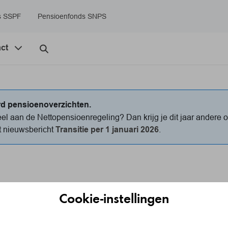
s SSPF
Pensioenfonds SNPS
act
rd pensioenoverzichten.
l aan de Nettopensioenregeling? Dan krijg je dit jaar andere 
et nieuwsbericht
Transitie per 1 januari 2026
.
Cookie-instellingen