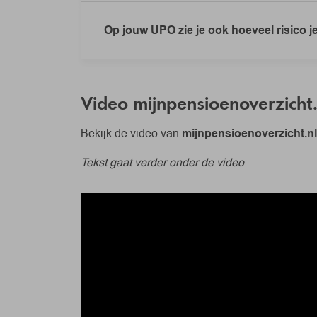
Je UPO geeft altijd de stand van 1 januari
pensioen op pensioendatum. De inschatting
Op jouw UPO zie je ook hoeveel risico je
Shellpensioen.
Op het UPO staat jouw pensioen als het eco
ook naar een mogelijke stijging of daling v
Video mijnpensioenoverzicht.
Bekijk de video van
mijnpensioenoverzicht.nl
Tekst gaat verder onder de video