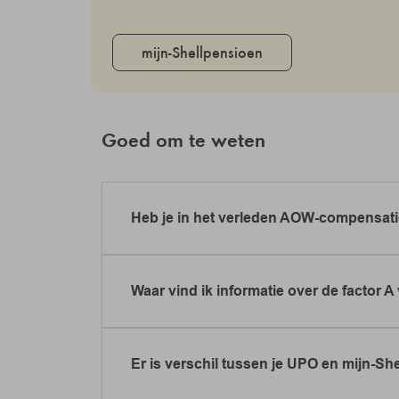
mijn-Shellpensioen
Goed om te weten
Heb je in het verleden AOW-compensa
Als jij (of je partner) tot en met 2006 vo
waarbij Shell de inleg voor de gemiste 
Waar vind ik informatie over de factor A
Deze AOW-compensatie ontvang je automat
niet aan te vragen. De AOW-compensatie is
Wil je meer weten over de factor A voor 
jou deze regeling ook geldt? Neem dan
co
Er is verschil tussen je UPO en mijn-Sh