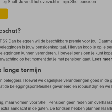
ij Shell. Je vindt het overzicht in mijn‑Shellpensioen.
eschat?
S? Dan beleggen wij de beschikbare premie voor jou. Daarmee
beleggingen is jouw pensioenkapitaal. Hiervan koop je op je p
e beleggingen kunnen veranderen. Hoeveel pensioen je kunt kope
erwachting op het moment dat je met pensioen gaat.
Lees meer
e lange termijn
jn beleggers. Hoewel we dagelijkse veranderingen goed in de ga
dat de beleggingsportefeuilles gevarieerd en robuust zijn en w
ig, maar vormen voor Shell Pensioen geen reden om overhaast 
t extra aandacht in de gaten. De fondsen hebben plannen klaar